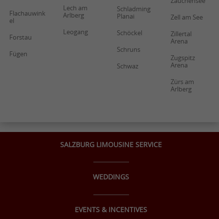
Zauchensee
Lech am
Schladming
Flachauwink
Arlberg
Planai
Zell am See
el
Leogang
Schöckel
Zillertal
Forstau
Arena
Schruns
Fügen
Zugspitz
Arena
Schwaz
Zürs am
Arlberg
SALZBURG LIMOUSINE SERVICE
WEDDINGS
EVENTS & INCENTIVES