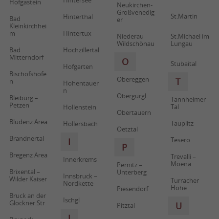
Hintersee
Hofgastein
Neukirchen-
Großvenedig
St.Martin
Hinterthal
Bad
er
Kleinkirchhei
m
Hintertux
Niederau
St.Michael im
Wildschönau
Lungau
Bad
Hochzillertal
Mitterndorf
O
Stubaital
Hofgarten
Bischofshofe
Obereggen
T
n
Hohentauer
n
Obergurgl
Bleiburg –
Tannheimer
Petzen
Tal
Hollenstein
Obertauern
Bludenz Area
Tauplitz
Hollersbach
Oetztal
Brandnertal
Tesero
I
P
Bregenz Area
Trevalli –
Innerkrems
Moena
Pernitz –
Brixental –
Unterberg
Innsbruck –
Wilder Kaiser
Turracher
Nordkette
Höhe
Piesendorf
Bruck an der
Ischgl
Glockner.Str
U
Pitztal
J