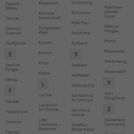
Schladming
Klippitztörl
Damüls –
Walchsee –
Mellau
Zahmer
Rohrmoos
Klösterle –
Kaiser
Sonnenkopf
Dienten
Rolle Pass
Wald im
Königsleiten-
Dolomiti
Pinzgau
Wald
Superski
Rosshütte
Warth
Kössen
Dorfgastein
Rußbach
Weinebene
Krimml
E
S
Werfenweng
Krispl
Eben im
Saalbach
Pongau
Westendorf
Kühtai
Saalfelden
Ellmau
Y
L
Salzburg City
F
Ybbs
Lachtal
San Martino
Königsberg
di Castrozza
Falcade
Lackenhof
Z
am Ötscher
San Vito di
Fieberbrunn
Cadore
Lake
Zauberberg –
Filzmoos
Constance –
Semmering
Scheffau-
Bodensee
Wilder Kaiser
Flachau