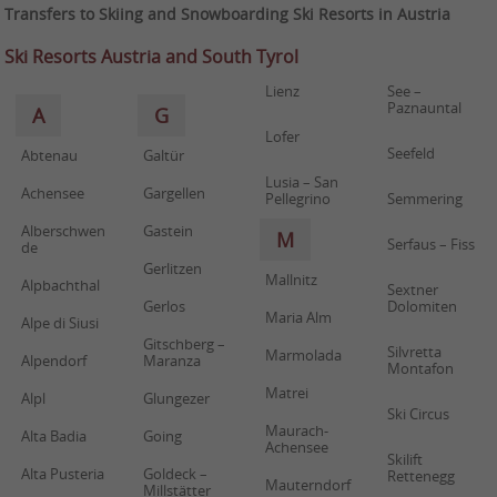
Transfers to Skiing and Snowboarding Ski Resorts in Austria
Ski Resorts Austria and South Tyrol
Lienz
See –
Paznauntal
A
G
Lofer
Seefeld
Abtenau
Galtür
Lusia – San
Achensee
Gargellen
Pellegrino
Semmering
Alberschwen
Gastein
M
Serfaus – Fiss
de
Gerlitzen
Mallnitz
Alpbachthal
Sextner
Gerlos
Dolomiten
Maria Alm
Alpe di Siusi
Gitschberg –
Silvretta
Marmolada
Alpendorf
Maranza
Montafon
Matrei
Alpl
Glungezer
Ski Circus
Maurach-
Alta Badia
Going
Achensee
Skilift
Alta Pusteria
Goldeck –
Rettenegg
Mauterndorf
Millstätter