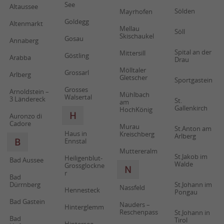
See
Altaussee
Sölden
Mayrhofen
Goldegg
Altenmarkt
Mellau
Söll
Skischaukel
Gosau
Annaberg
Spital an der
Mittersill
Göstling
Arabba
Drau
Mölltaler
Grossarl
Arlberg
Gletscher
Sportgastein
Grosses
Arnoldstein –
Mühlbach
Walsertal
3 Ländereck
St.
am
Gallenkirch
HochKönig
H
Auronzo di
Cadore
Murau
St.Anton am
Haus in
Kreischberg
Arlberg
B
Ennstal
Muttereralm
St.Jakob im
Heiligenblut-
Bad Aussee
Walde
Grossglockne
N
r
Bad
Dürrnberg
St.Johann im
Nassfeld
Hennesteck
Pongau
Bad Gastein
Nauders –
Hinterglemm
Reschenpass
St.Johann in
Bad
Tirol